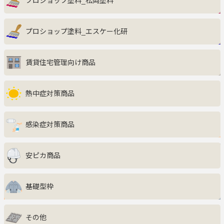
プロショップ塗料_松岡塗料
インテリア・収納家具
プロショップ塗料_エスケー化研
キッチン
賃貸住宅管理向け商品
エクステリア
サニタリー・ランドリー
熱中症対策商品
ファッション・美容・健康
感染症対策商品
生活雑貨・グルメ・キッズ
安ピカ商品
防災・防犯
基礎型枠
ペット用品
その他