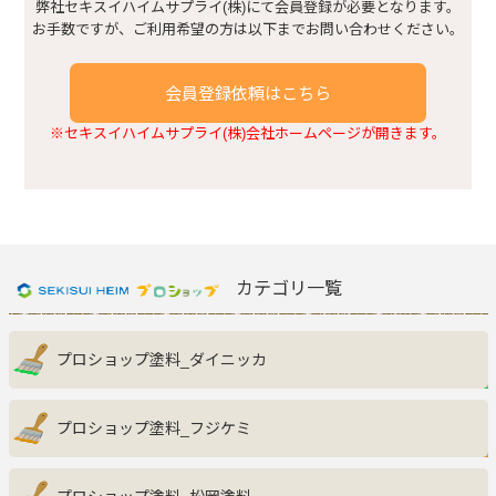
建具まわり
弊社セキスイハイムサプライ(株)にて会員登録が必要となります。
お手数ですが、ご利用希望の方は以下までお問い合わせください。
浴室・トイレまわり
会員登録依頼はこちら
※セキスイハイムサプライ(株)会社ホームページが開きます。
窓まわり
キッチンまわり
玄関収納
カテゴリ一覧
その他
プロショップ塗料_ダイニッカ
プロショップ塗料_フジケミ