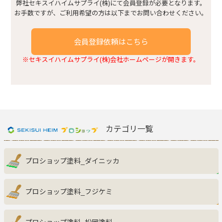
建具まわり
弊社セキスイハイムサプライ(株)にて会員登録が必要となります。
お手数ですが、ご利用希望の方は以下までお問い合わせください。
浴室・トイレまわり
会員登録依頼はこちら
※セキスイハイムサプライ(株)会社ホームページが開きます。
窓まわり
キッチンまわり
玄関収納
カテゴリ一覧
その他
プロショップ塗料_ダイニッカ
プロショップ塗料_フジケミ