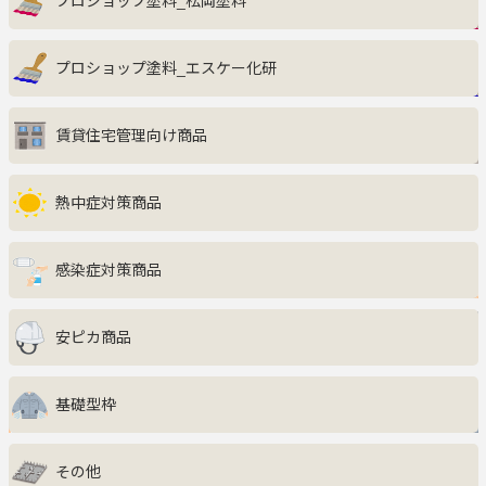
プロショップ塗料_松岡塗料
インテリア・収納家具
プロショップ塗料_エスケー化研
キッチン
賃貸住宅管理向け商品
エクステリア
サニタリー・ランドリー
熱中症対策商品
ファッション・美容・健康
感染症対策商品
生活雑貨・グルメ・キッズ
安ピカ商品
防災・防犯
基礎型枠
ペット用品
その他