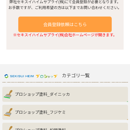
建具まわり
弊社セキスイハイムサプライ(株)にて会員登録が必要となります。
お手数ですが、ご利用希望の方は以下までお問い合わせください。
浴室・トイレまわり
会員登録依頼はこちら
※セキスイハイムサプライ(株)会社ホームページが開きます。
窓まわり
キッチンまわり
玄関収納
カテゴリ一覧
その他
プロショップ塗料_ダイニッカ
プロショップ塗料_フジケミ