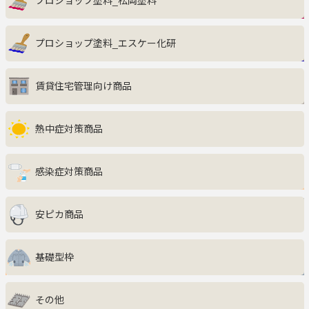
プロショップ塗料_松岡塗料
インテリア・収納家具
プロショップ塗料_エスケー化研
キッチン
賃貸住宅管理向け商品
エクステリア
サニタリー・ランドリー
熱中症対策商品
ファッション・美容・健康
感染症対策商品
生活雑貨・グルメ・キッズ
安ピカ商品
防災・防犯
基礎型枠
ペット用品
その他