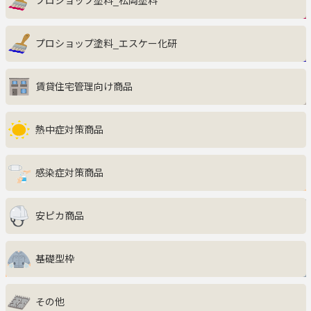
プロショップ塗料_松岡塗料
インテリア・収納家具
プロショップ塗料_エスケー化研
キッチン
賃貸住宅管理向け商品
エクステリア
サニタリー・ランドリー
熱中症対策商品
ファッション・美容・健康
感染症対策商品
生活雑貨・グルメ・キッズ
安ピカ商品
防災・防犯
基礎型枠
ペット用品
その他