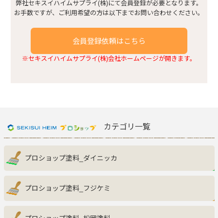
建具まわり
弊社セキスイハイムサプライ(株)にて会員登録が必要となります。
お手数ですが、ご利用希望の方は以下までお問い合わせください。
浴室・トイレまわり
会員登録依頼はこちら
※セキスイハイムサプライ(株)会社ホームページが開きます。
窓まわり
キッチンまわり
玄関収納
カテゴリ一覧
その他
プロショップ塗料_ダイニッカ
プロショップ塗料_フジケミ