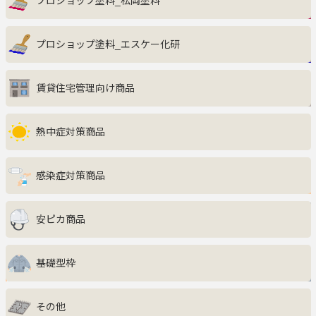
プロショップ塗料_松岡塗料
インテリア・収納家具
プロショップ塗料_エスケー化研
キッチン
賃貸住宅管理向け商品
エクステリア
サニタリー・ランドリー
熱中症対策商品
ファッション・美容・健康
感染症対策商品
生活雑貨・グルメ・キッズ
安ピカ商品
防災・防犯
基礎型枠
ペット用品
その他