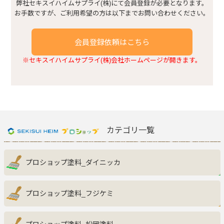
建具まわり
弊社セキスイハイムサプライ(株)にて会員登録が必要となります。
お手数ですが、ご利用希望の方は以下までお問い合わせください。
浴室・トイレまわり
会員登録依頼はこちら
※セキスイハイムサプライ(株)会社ホームページが開きます。
窓まわり
キッチンまわり
玄関収納
カテゴリ一覧
その他
プロショップ塗料_ダイニッカ
プロショップ塗料_フジケミ