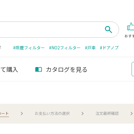
おす
ド
#除塵フィルター
#NO2フィルター
#戸車
#ドアノブ
して購入
カタログを見る
カート
お支払い
方法の選択
注文
最終確認