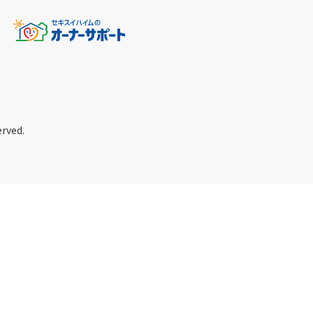
erved.