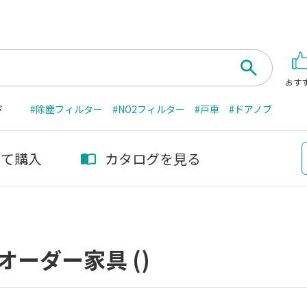
おす
ド
#除塵フィルター
#NO2フィルター
#戸車
#ドアノブ
して購入
カタログを見る
オーダー家具
()