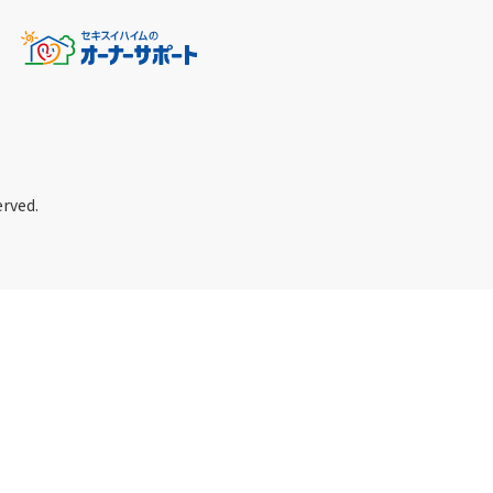
erved.