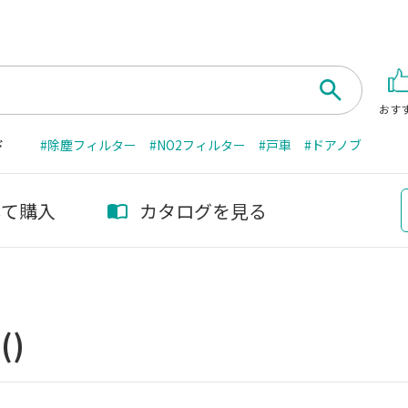
おす
ド
#除塵フィルター
#NO2フィルター
#戸車
#ドアノブ
して購入
カタログを見る
器
()