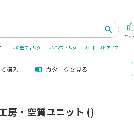
おす
ド
#除塵フィルター
#NO2フィルター
#戸車
#ドアノブ
して購入
カタログを見る
工房・空質ユニット
()