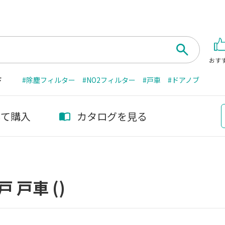
おす
ド
#除塵フィルター
#NO2フィルター
#戸車
#ドアノブ
して購入
カタログを見る
戸 戸車
()