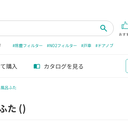
おす
ド
#除塵フィルター
#NO2フィルター
#戸車
#ドアノブ
して購入
カタログを見る
風呂ふた
ふた
()