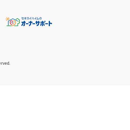
erved.