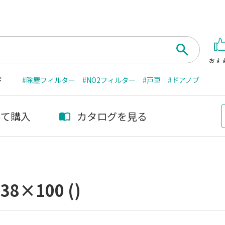
おす
ド
#除塵フィルター
#NO2フィルター
#戸車
#ドアノブ
して購入
カタログを見る
38×100
()