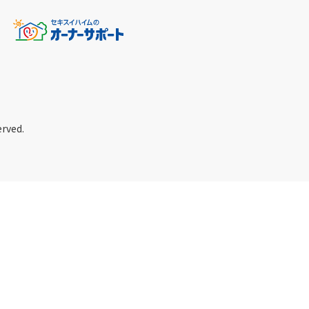
erved.