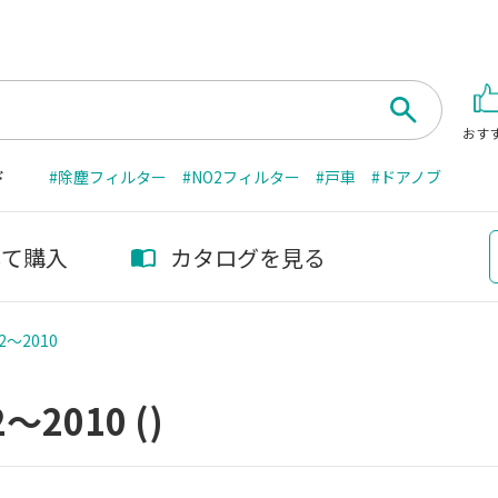
おす
ド
#除塵フィルター
#NO2フィルター
#戸車
#ドアノブ
して購入
カタログを見る
2～2010
2～2010
()