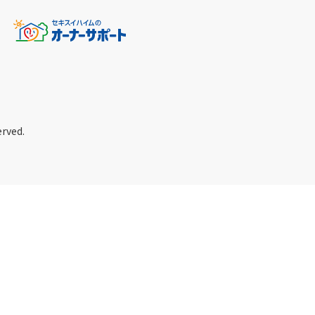
erved.