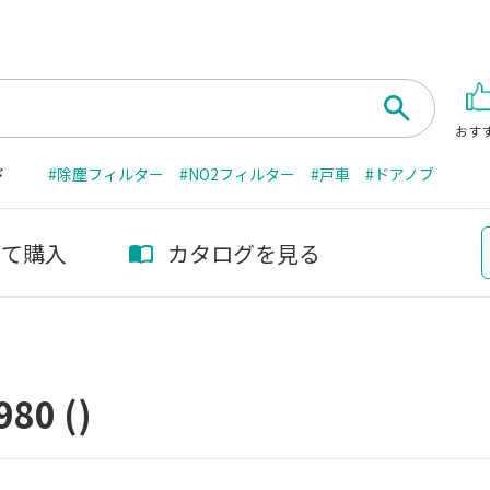
おす
ド
#除塵フィルター
#NO2フィルター
#戸車
#ドアノブ
して購入
カタログを見る
980
()