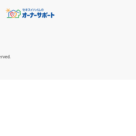
erved.