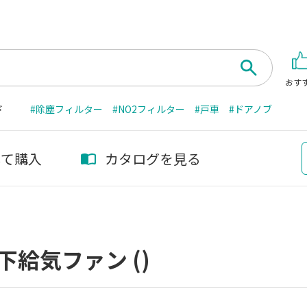
おす
ド
#除塵フィルター
#NO2フィルター
#戸車
#ドアノブ
して購入
カタログを見る
下給気ファン
()