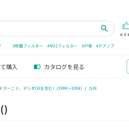
おす
ド
#除塵フィルター
#NO2フィルター
#戸車
#ドアノブ
して購入
カタログを見る
マーニⅡ、デシオGXを含む）(1999～2004)
九州
州
()