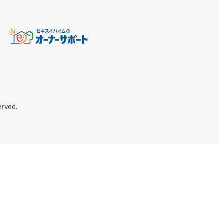
erved.