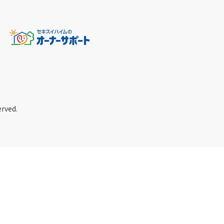
erved.