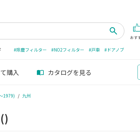
おす
ド
#除塵フィルター
#NO2フィルター
#戸車
#ドアノブ
して購入
カタログを見る
～1979)
九州
州
()