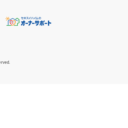
erved.