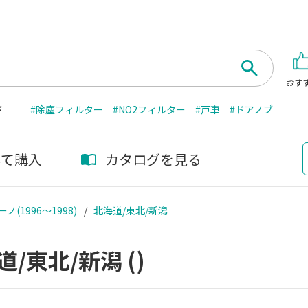
おす
ド
#除塵フィルター
#NO2フィルター
#戸車
#ドアノブ
して購入
カタログを見る
ノ(1996～1998)
北海道/東北/新潟
道/東北/新潟
()