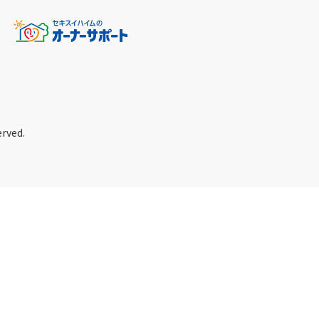
erved.