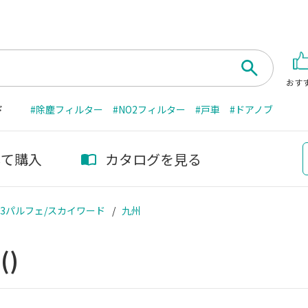
おす
ド
#除塵フィルター
#NO2フィルター
#戸車
#ドアノブ
して購入
カタログを見る
83/M3パルフェ/スカイワード
九州
州
()