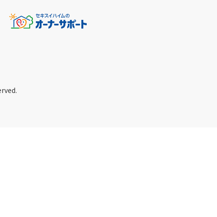
erved.