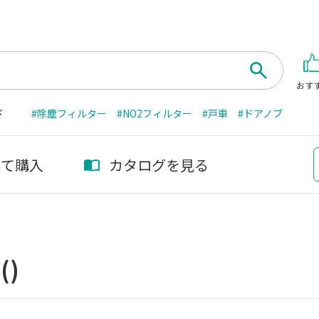
おす
ド
#除塵フィルター
#NO2フィルター
#戸車
#ドアノブ
して購入
カタログを見る
州
()