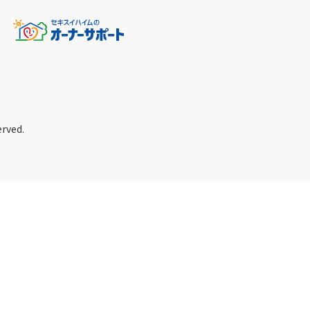
erved.