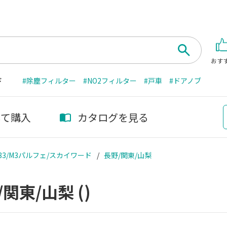
おす
ド
#除塵フィルター
#NO2フィルター
#戸車
#ドアノブ
して購入
カタログを見る
M3’83/M3パルフェ/スカイワード
長野/関東/山梨
/関東/山梨
()