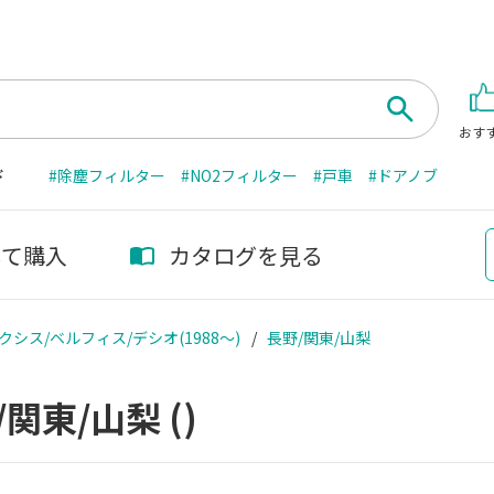
おす
ド
#除塵フィルター
#NO2フィルター
#戸車
#ドアノブ
して購入
カタログを見る
クシス/ベルフィス/デシオ(1988～)
長野/関東/山梨
/関東/山梨
()