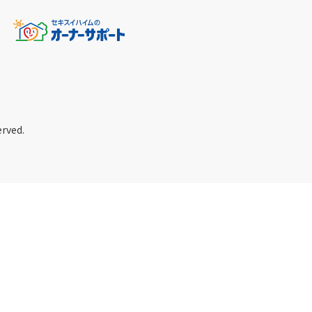
erved.