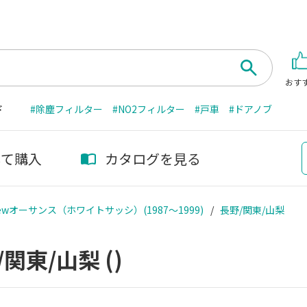
おす
ド
#除塵フィルター
#NO2フィルター
#戸車
#ドアノブ
して購入
カタログを見る
wオーサンス（ホワイトサッシ）(1987～1999)
長野/関東/山梨
/関東/山梨
()