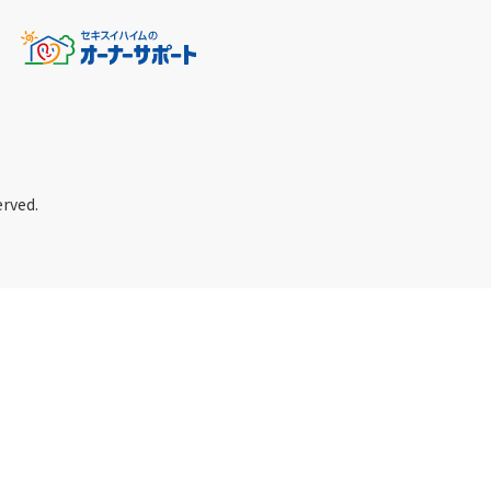
erved.