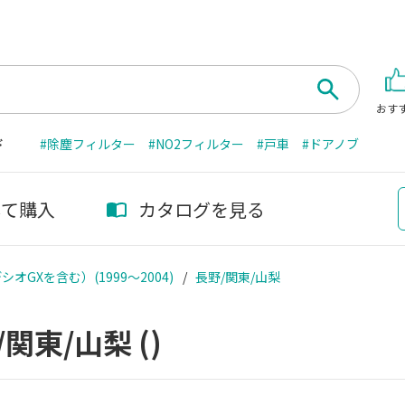
おす
ド
#除塵フィルター
#NO2フィルター
#戸車
#ドアノブ
して購入
カタログを見る
GXを含む）(1999～2004)
長野/関東/山梨
/関東/山梨
()