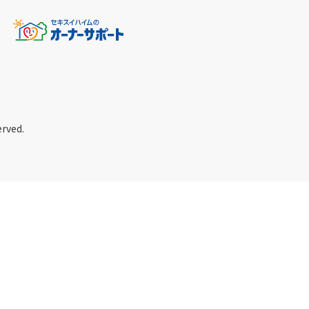
erved.