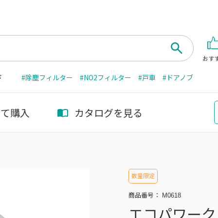
おす
ド
#除塵フィルター
#NO2フィルター
#戸車
#ドアノブ
して購入
カタログを見る
数量限定
商品番号：
M0618
エコパワーク