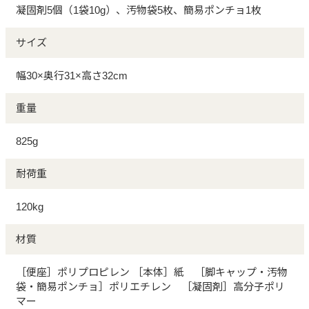
凝固剤5個（1袋10g）、汚物袋5枚、簡易ポンチョ1枚
サイズ
幅30×奥行31×高さ32cm
重量
825g
耐荷重
120kg
材質
［便座］ポリプロピレン ［本体］紙 ［脚キャップ・汚物
袋・簡易ポンチョ］ポリエチレン ［凝固剤］高分子ポリ
マー