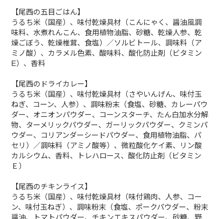
【尾西の五目ごはん】
うるち米（国産）、味付乾燥具材（こんにゃく、醤油風調
味料、水煮れんこん、食用植物油脂、砂糖、乾燥人参、乾
燥ごぼう、乾燥椎茸、食塩）／ソルビトール、調味料（ア
ミノ酸）、カラメル色素、酸味料、酸化防止剤（ビタミン
E）、香料
【尾西のドライカレー】
うるち米（国産）、味付乾燥具材（さやいんげん、味付玉
ねぎ、コーン、人参）、調味粉末（食塩、砂糖、カレーパウ
ダー、オニオンパウダー、コーンスターチ、たん白加水分解
物、ターメリックパウダー、ガーリックパウダー、クミンパ
ウダー、コリアンダーシードパウダー、食用植物油脂、パ
セリ）／調味料（アミノ酸等）、微粒酸化ケイ素、リン酸
カルシウム、香料、トレハロース、酸化防止剤（ビタミン
Ｅ）
【尾西のチキンライス】
うるち米（国産）、味付乾燥具材（味付鶏肉、人参、コー
ン、味付玉ねぎ）、調味粉末（食塩、ポークパウダー、粉末
醤油、トマトパウダー、チキンエキスパウダー、砂糖、野