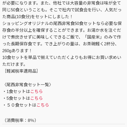
が必要になります。また、他社では大容量の非常食は味が全て
同じ50食ということも。そこで社内で試食会を行い、人気だっ
た商品(10食分)をセットにしました！
ショッピングオリジナルの尾西非常食50食セットなら必要な保
存食の半分以上を確保することができます。お湯か水を注ぐだ
けで煮炊きせずに美味しくできるご飯で、「国産米」のみで作
った長期保存食です。でき上がりの量は、お茶碗軽く2杯分、
260gあります！
10食セットを単品で揃えていただくよりもお得にお買い求めい
ただけます。
［軽減税率適用品］
〈尾西非常食セット一覧〉
・1食セットは
こちら
・5食セットは
こちら
・５０食セットは
こちら
（消費税率：
8％
）