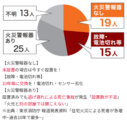
【火災警報器なし】
未設置
の場合は今すぐ設置を！
【故障・電池切れ等】
10年毎に交換
を！電池切れ・センサー劣化
【火災警報器あり】
設置済みでも
逃げ遅れによる死亡事故
が発生「
設置数が不足
」
「火元と
別の部屋では聞こえない
」
※出典：東京消防庁 報道発表資料「住宅火災による死者が急増
中~過去10年で最多~」