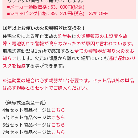
なりやすい価格でご提供いたします。
■メーカー通販価格 : 63、000円(税込)
■ショッピング価格 : 39、270円(税込) 37％OFF
10年以上お使いの火災警報器は交換を！
住宅火災による死亡事故の
約半数
は
火災警報器の未設置や故
障・電池切れで警報が鳴らなかったのが原因と言われています。
無線式連動型は1ヵ所で感知すると
全ての警報器が鳴り火災をお
知らせ
します。火元の部屋から離れた場所にいても
逃げ遅れのリ
スクを軽減
する事ができます。
※連動型の場合は必ず親器が1台必要です。セット品以外の単品
は必ず親器とのセットでご購入ください。
〈無線式連動型一覧〉
4台セット商品ページは
こちら
5台セット商品ページは
こちら
6台セット商品ページは
こちら
7台セット商品ページは
こちら