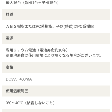
最大16台（親器1台＋子器15台）
材質
ＡＢＳ樹脂またはPC系樹脂、子器(熱式)はPC系樹脂
電源
専用リチウム電池（電池寿命約10年）
※電池寿命は使用環境により短くなる場合がございます。
定格
DC3V、400ｍA
使用温度範囲
0℃～40℃（結露しないこと）