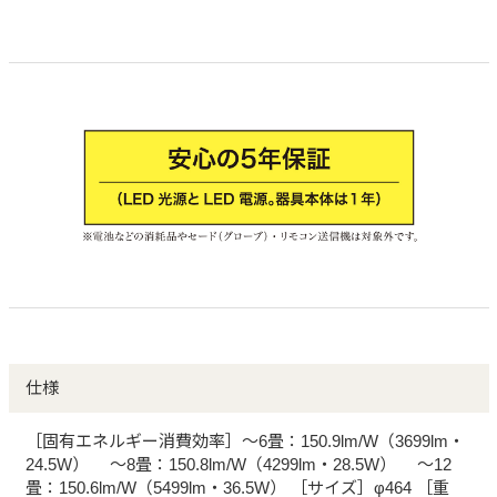
仕様
［固有エネルギー消費効率］～6畳：150.9lm/W（3699lm・
24.5W） ～8畳：150.8lm/W（4299lm・28.5W） ～12
畳：150.6lm/W（5499lm・36.5W） ［サイズ］φ464 ［重