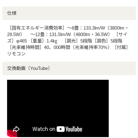
仕様
［固有エネルギー消費効率］～8畳：133.3lm/W（3800lm・
28.5W） ～12畳：131.5lm/W（4800lm・36.5W） ［サイ
ズ］φ465 ［重量］1.4㎏ ［調光］5段階［調色］5段階
［光束維持時間］40、000時間（光束維持率70％）［付属］
リモコン
交換動画（YouTube）