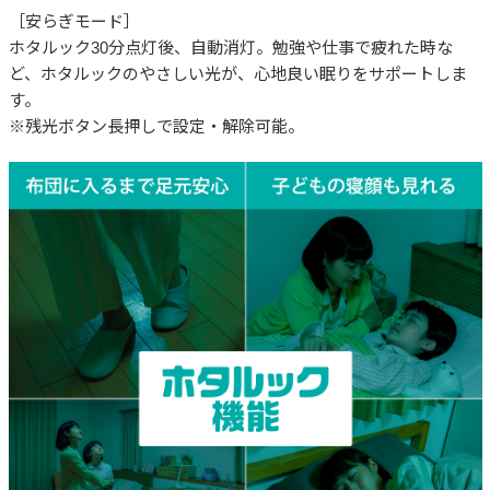
［安らぎモード］
ホタルック30分点灯後、自動消灯。勉強や仕事で疲れた時な
ど、ホタルックのやさしい光が、心地良い眠りをサポートしま
す。
※残光ボタン長押しで設定・解除可能。