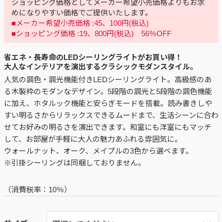
ショッピング価格としてメーカー希望小売価格よりもお求
めになりやすい価格でご提供いたします。
■メーカー希望小売価格 :45、100円(税込)
■ショッピング価格 :19、800円(税込) 56％OFF
省エネ・長寿命のLEDシーリングライトがお買い得！
大人なインテリアを演出するクラシックモダンスタイル。
人気の調色・調光機能付きLEDシーリングライト。高級感のあ
る木製枠のモダンなデザイン。5段階の調光と5段階の調色機能
に加え、ホタルック機能と安らぎモードを搭載。読み書きしや
すい明るさからリラックスできるムードまで、生活シーンに合わ
せてお好みの明るさを演出できます。和室にも洋室にもマッチ
して、お部屋が手軽に大人の魅力あふれる雰囲気に。
ウォールナット、オーク、メイプルの3色から選べます。
※引掛シーリングは同梱しておりません。
（消費税率：
10％
）