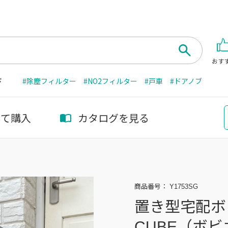
おす
ド
#除塵フィルター
#NO2フィルター
#戸車
#ドアノブ
して購入
カタログを見る
商品番号：
Y1753SG
置き型宅配ボック
CUBE（ボ