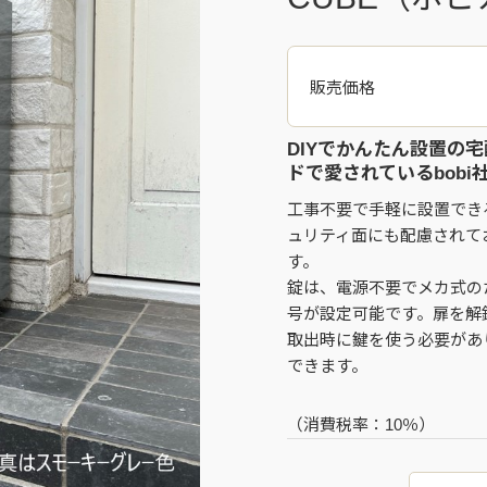
販売価格
DIYでかんたん設置の
ドで愛されているbob
工事不要で手軽に設置でき
ュリティ面にも配慮されて
す。
錠は、電源不要でメカ式の
号が設定可能です。扉を解
取出時に鍵を使う必要があ
できます。
（消費税率：
10％
）