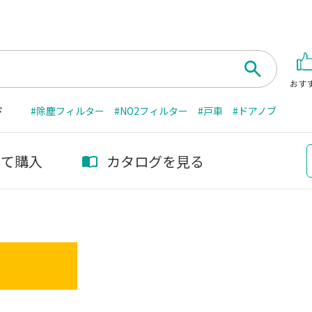
おす
ド
#除塵フィルター
#NO2フィルター
#戸車
#ドアノブ
して購入
カタログを見る