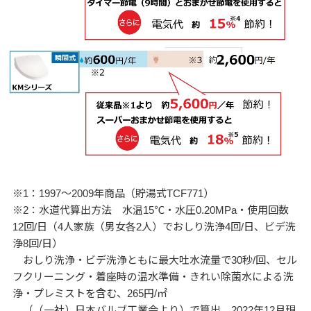
※1：1997～2009年商品（貯湯式TCF771）
※2：水道代算出方法 水温15℃・水圧0.20MPa・使用回数
12回/日（4人家族（男女各2人）でおしり洗浄4回/日、ビデ洗
浄8回/日）
おしり洗浄・ビデ洗浄ともに最大吐水流量で30秒/回、セル
フクリーニング・着座時の温水準備・きれい除菌水による洗
浄・プレミストを含む、265円/㎡
（（一社）日本バルブ工業会より）で算出。2022年12月現