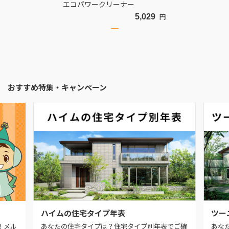
エコパワークリーナー
5,029
円
おすすめ特集・キャンペーン
ハイムの住宅タイプ年表
ツー
！メル
あなたの住宅タイプは？住宅タイプ別年表でご確
あな